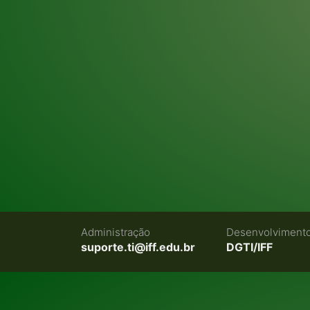
Administração
Desenvolviment
suporte.ti@iff.edu.br
DGTI/IFF