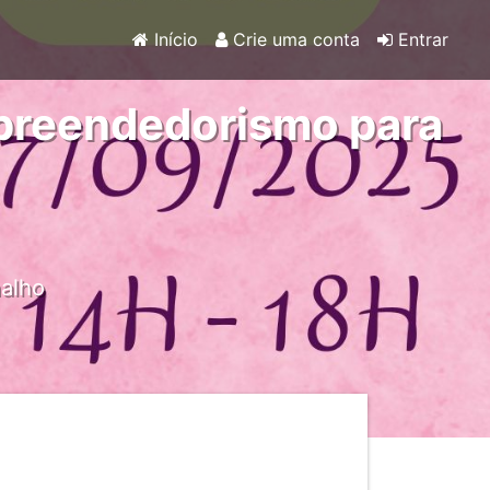
Início
Crie uma conta
Entrar
mpreendedorismo para
malho