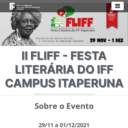
II FLIFF - FESTA
LITERÁRIA DO IFF
CAMPUS ITAPERUNA
(Po)éticas de escrevivências: A literatura de Conceição Evaristo
Local: Evento Online (Transmissão IFF Tube/Campus Itaperuna e Google Meet)
Sobre o Evento
29/11 a 01/12/2021