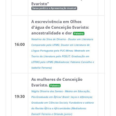
Evaristo"
Sarau poético e Apresentação musical
A escrevivência em Olhos
d'água de Conceição Evaristo:
ancestralidade e dor
Palestra
Natalino da Silva de Oliveira - Doutor em Literatura
16:00
Comparada pela UFMG; Doutor em Literatura de
Língua Portuguesa pela PUC-Minas; Mestrado em
Teoria da Literatura pelo POSLIT; Graduação em
LETRAS pela UFMG (Mediadoras: Fabiana Carvalho e
Isabella Ferrarez)
As mulheres de Conceição
Evaristo.
Palestra
Nágila Oliveira dos Santos - Mestra em Educação,
19:30
Pós-Graduada em África/ Brasil: laços e diferenças;
Graduada em Ciências Sociais; Fundadora e editora
da Revista África e Africanidades (Mediadores:
Danielli Ferreira e Orlando Junior)