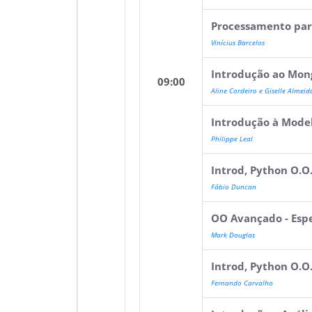
Processamento par
Vinícius Barcelos
Introdução ao Mo
09:00
Aline Cordeiro e Giselle Almeid
Introdução à Mode
Philippe Leal
Introd, Python O.O
Fábio Duncan
OO Avançado - Esp
Mark Douglas
Introd, Python O.O
Fernando Carvalho