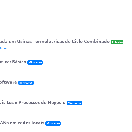
ada em Usinas Termelétricas de Ciclo Combinado
Palestra
Bento
tica: Básico
Minicurso
software
Minicurso
isitos e Processos de Negócio
Minicurso
ANs em redes locais
Minicurso