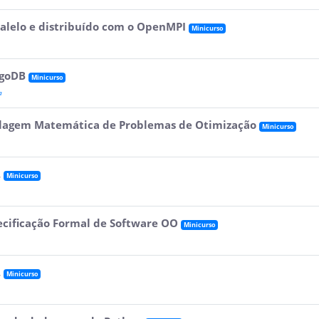
alelo e distribuído com o OpenMPI
Minicurso
ngoDB
Minicurso
a
lagem Matemática de Problemas de Otimização
Minicurso
.
Minicurso
ecificação Formal de Software OO
Minicurso
.
Minicurso