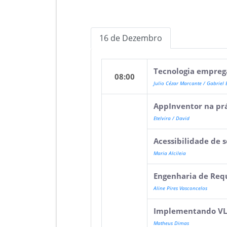
16 de Dezembro
Tecnologia empreg
08:00
Julio Cézar Marcante / Gabriel 
AppInventor na prá
Etelvira / David
Acessibilidade de 
Maria Alcileia
Engenharia de Requ
Aline Pires Vasconcelos
Implementando VL
Matheus Dimas