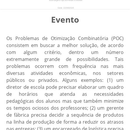
Data: 22/09/2020
Local: Transmitido online (link: http://meet.google.com/sgm-yyzm-opx )
Evento
Os Problemas de Otimização Combinatória (POC)
consistem em buscar a melhor solução, de acordo
com algum critério, dentro um número
extremamente grande de possibilidades. Tais
problemas ocorrem com frequência nas mais
diversas atividades econômicas, nos setores
públicos ou privados. Alguns exemplos: (1) um
diretor de escola pode precisar elaborar um quadro
de horários que atenda as necessidades
pedagógicas dos alunos mas que também minimize
os tempos ociosos dos professores; (2) um gerente
de fábrica precisa decidir a sequência de produtos
na linha de produção de forma a reduzir os atrasos
nas entregas; (3) um encarregado de logística precisa