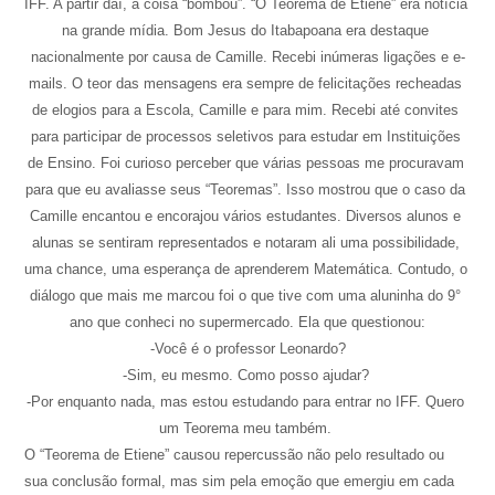
IFF. 
A partir daí, a coisa “bombou”. “O Teorema de Etiene” era notícia 
na grande mídia. Bom Jesus do Itabapoana era destaque 
nacionalmente por causa de Camille. Recebi inúmeras ligações e e-
mails. O teor das mensagens era sempre de felicitações recheadas 
de elogios para a Escola, Camille e para mim. Recebi até convites 
para participar de processos seletivos para estudar em Instituições 
de Ensino. Foi curioso perceber que várias pessoas me procuravam 
para que eu avaliasse seus “Teoremas”. Isso mostrou que o caso da 
Camille encantou e encorajou vários estudantes. Diversos alunos e 
alunas se sentiram representados e notaram ali uma possibilidade, 
uma chance, uma esperança de aprenderem Matemática. Contudo, o 
diálogo que mais me marcou foi o que tive com uma aluninha do 9° 
ano que conheci no supermercado. Ela que questionou:
-Você é o professor Leonardo?
-Sim, eu mesmo. Como posso ajudar? 
-Por enquanto nada, mas estou estudando para entrar no IFF. Quero 
um Teorema meu também. 
O “Teorema de Etiene” causou repercussão não pelo resultado ou 
sua conclusão formal, mas sim pela emoção que emergiu em cada 