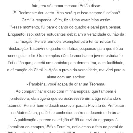
fato, era só somar mesmo. Então disse:
-É. Realmente deu certo. Mas será que isso sempre funciona? 
Camille responde: -Sim, fiz vários exercícios assim.
Nesse momento, fui para o canto do quadro e parei para pensar. 
Enquanto isso, outros estudantes debatiam a veracidade ou não da 
afirmação. Pensei em dois exemplos para tentar refutar tal 
declaração. Escrevi no quadro em letras pequenas para que só eu 
conseguisse ler. Os exemplos não desmentiam a jovem estudante. 
Foi então que percebi um caminho para demonstrar, com facilidade, 
a afirmação da Camille. Após a prova da veracidade, me virei para a 
aluna com um sorriso: 
- Parabéns, você acaba de criar um Teorema. 
Ao compartilhar o caso com minha esposa, que também é 
professora, ela sugeriu que eu escrevesse um artigo relatando o 
ocorrido. Pensei bem e decidi escrever para a Revista do Professor 
de Matemática, periódico conhecido entre os docentes da área. 
A publicação aparece na edição nº 99 da revista e, graças à 
jornalista do campus, Erika Ferreira, noticiamos o fato no portal do 