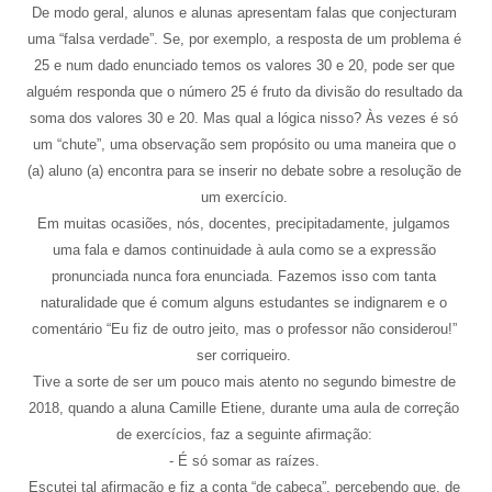
De modo geral, alunos e alunas apresentam falas que conjecturam 
uma “falsa verdade”. Se, por exemplo, a resposta de um problema é 
25 e num dado enunciado temos os valores 30 e 20, pode ser que 
alguém responda que o número 25 é fruto da divisão do resultado da 
soma dos valores 30 e 20. Mas qual a lógica nisso? Às vezes é só 
um “chute”, uma observação sem propósito ou uma maneira que o 
(a) aluno (a) encontra para se inserir no debate sobre a resolução de 
um exercício. 
Em muitas ocasiões, nós, docentes, precipitadamente, julgamos 
uma fala e damos continuidade à aula como se a expressão 
pronunciada nunca fora enunciada. Fazemos isso com tanta 
naturalidade que é comum alguns estudantes se indignarem e o 
comentário “Eu fiz de outro jeito, mas o professor não considerou!” 
ser corriqueiro. 
Tive a sorte de ser um pouco mais atento no segundo bimestre de 
2018, quando a aluna Camille Etiene, durante uma aula de correção 
de exercícios, faz a seguinte afirmação: 
- É só somar as raízes. 
Escutei tal afirmação e fiz a conta “de cabeça”, percebendo que, de 