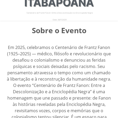
ITABAPOANA
Centenário de Frantz Fanon: Entre a Descolonização e a Enciclopédia Negra
Data: 26/11/2025
Local: IFF Bom Jesus do Itabapoana
Sobre o Evento
Em 2025, celebramos o Centenário de Frantz Fanon
(1925–2025) — médico, filósofo e revolucionário que
desafiou o colonialismo e denunciou as feridas
psíquicas e sociais deixadas pelo racismo. Seu
pensamento atravessa o tempo como um chamado
à libertação e à reconstrução da humanidade negra.
O evento “Centenário de Frantz Fanon: Entre a
Descolonização e a Enciclopédia Negra” é uma
homenagem que une passado e presente: de Fanon
às histórias reveladas pela Enciclopédia Negra,
revisitamos vozes, corpos e memórias que o
colonialismo tentou silenciar. É um espaço para