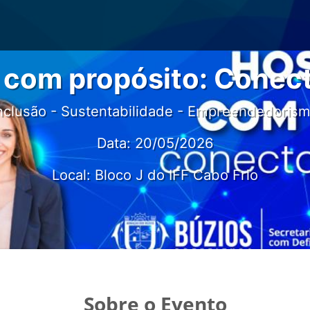
e com propósito: Conec
nclusão - Sustentabilidade - Empreendedoris
Data: 20/05/2026
Local: Bloco J do IFF Cabo Frio
Sobre o Evento