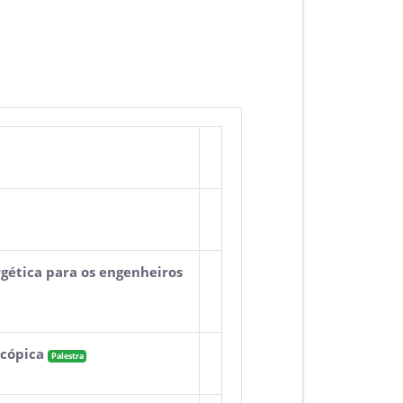
rgética para os engenheiros
scópica
Palestra