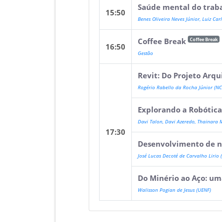
Saúde mental do traba
15:50
Benes Oliveira Neves Júnior, Luiz Ca
Coffee Break
Coffee Break
16:50
Gestão
Revit: Do Projeto Arqu
Rogério Rabello da Rocha Júnior (NC
Explorando a Robótic
Davi Talon, Davi Azeredo, Thainara 
17:30
Desenvolvimento de n
José Lucas Decoté de Carvalho Lirio 
Do Minério ao Aço: u
Walisson Pogian de Jesus (UENF)