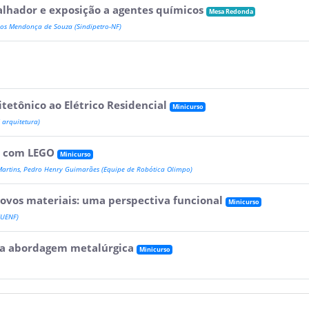
lhador e exposição a agentes químicos
Mesa Redonda
rlos Mendonça de Souza (Sindipetro-NF)
itetônico ao Elétrico Residencial
Minicurso
 arquitetura)
a com LEGO
Minicurso
Martins, Pedro Henry Guimarães (Equipe de Robótica Olimpo)
ovos materiais: uma perspectiva funcional
Minicurso
(UENF)
ma abordagem metalúrgica
Minicurso