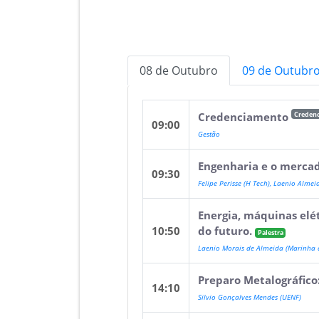
08 de Outubro
09 de Outubr
Creden
Credenciamento
09:00
Gestão
Engenharia e o merca
09:30
Felipe Perisse (H Tech), Laenio Almei
Energia, máquinas elé
10:50
do futuro.
Palestra
Laenio Morais de Almeida (Marinha d
Preparo Metalográfico
14:10
Silvio Gonçalves Mendes (UENF)