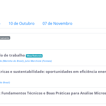
o
10 de Outubro
07 de Novembro
ciamento
do de trabalho
Mesa Redonda
da (Marinha do Brasil), Julia Marchiote (Foresea)
tricas e sustentabilidade: oportunidades em eficiência ene
o Brasil)
: Fundamentos Técnicos e Boas Práticas para Análise Micro