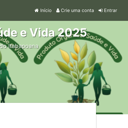
Início
Crie uma conta
Entrar
úde e Vida 2025
do Itabapoana
l