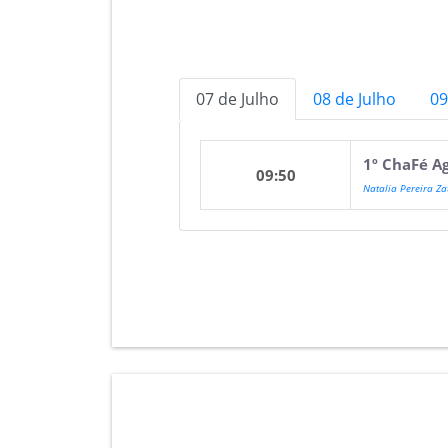
07 de Julho
08 de Julho
09
1º ChaFé A
09:50
Natalia Pereira Za