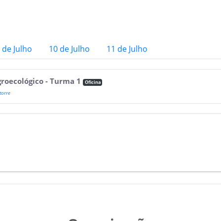
 de Julho
10 de Julho
11 de Julho
groecológico - Turma 1
Oficina
torre