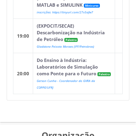
MATLAB e SIMULINK
Minicurso
inscrições: https://tinyurl.com/27x5afw7
(EXPOCIT/SECAE)
Descarbonização na Indústria
19:00
de Petróleo
Palestra
Gladstone Peixoto Moraes (IFF/Petrobras)
Do Ensino à Indústria:
Laboratórios de Simulação
20:00
como Ponte para o Futuro
Palestra
Gerson Cunha - Coordenador do GVRA da
COPPE/UFRJ
Organização