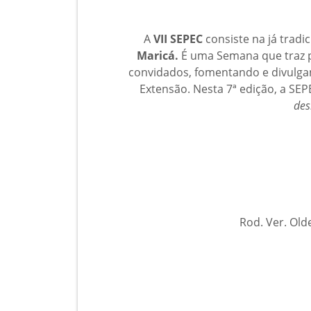
A
VII SEPEC
consiste na já tradi
Maricá.
É uma Semana que traz pr
convidados, fomentando e divulg
Extensão. Nesta 7ª edição, a SE
des
Rod. Ver. Old