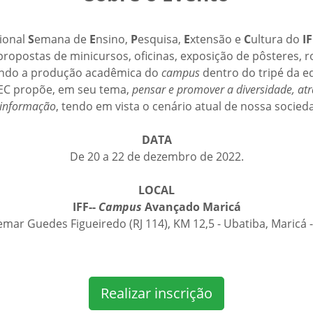
cional
S
emana de
E
nsino,
P
esquisa,
E
xtensão e
C
ultura do
I
opostas de minicursos, oficinas, exposição de pôsteres, r
ando a produção acadêmica do
campus
dentro do tripé da e
PEC propõe, em seu tema,
pensar e promover a diversidade, at
informação
, tendo em vista o cenário atual de nossa socied
DATA
De 20 a 22 de dezembro de 2022.
LOCAL
IFF--
Campus
Avançado Maricá
emar Guedes Figueiredo (RJ 114), KM 12,5 - Ubatiba, Maricá -
Realizar inscrição