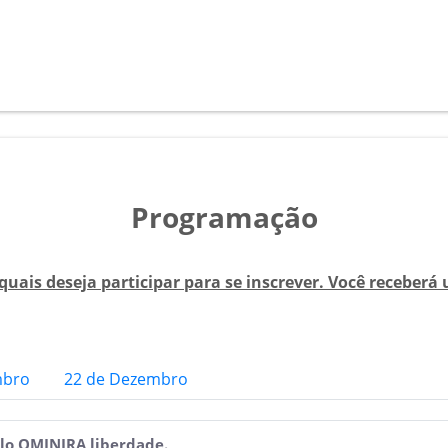
Programação
quais deseja participar para se inscrever. Você receberá
mbro
22 de Dezembro
lo OMINIRA liberdade.