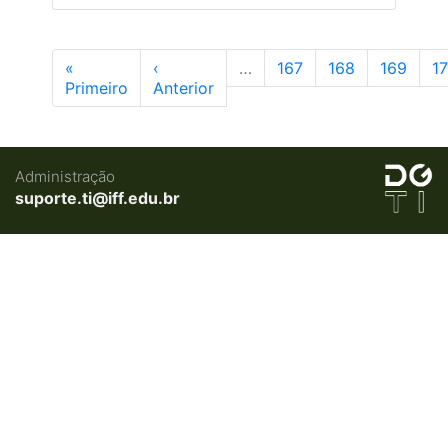
«
‹
…
167
168
169
1
Primeiro
Anterior
Administração
suporte.ti@iff.edu.br