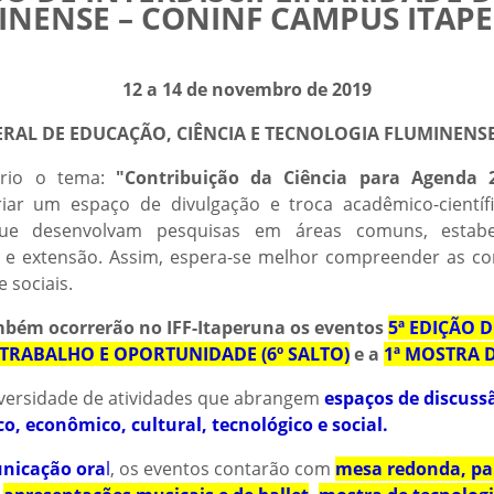
INENSE – CONINF CAMPUS ITAP
12 a 14 de novembro de 2019
DERAL DE EDUCAÇÃO, CIÊNCIA E TECNOLOGIA FLUMINENS
ário o tema:
"Contribuição da Ciência para Agenda
ar um espaço de divulgação e troca acadêmico-científi
 que desenvolvam pesquisas em áreas comuns, estabe
a e extensão. Assim, espera-se melhor compreender as c
 sociais.
bém ocorrerão no IFF-Itaperuna os eventos
5ª EDIÇÃO
TRABALHO E OPORTUNIDADE (6º SALTO)
e a
1ª MOSTRA 
iversidade de atividades que abrangem
espaços de discuss
o, econômico, cultural, tecnológico e social.
nicação ora
l
, os eventos contarão com
mesa redonda, pal