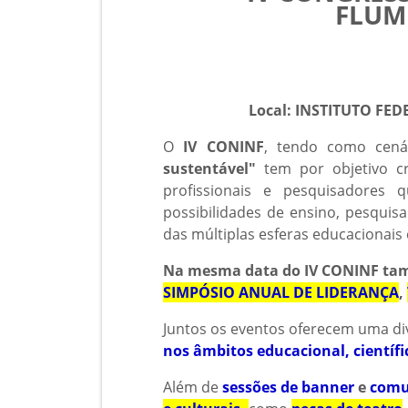
FLUM
Local: INSTITUTO FE
O
IV CONINF
, tendo como cen
sustentável"
tem por objetivo cri
profissionais e pesquisadores
possibilidades de ensino, pesquis
das múltiplas esferas educacionais e
Na mesma data do IV CONINF tam
SIMPÓSIO ANUAL DE LIDERANÇA
,
Juntos os eventos oferecem uma d
nos âmbitos educacional, científic
Além de
sessões de banner
e
comu