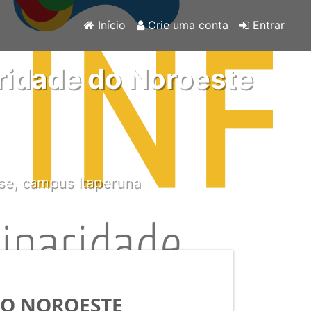
Início
Crie uma conta
Entrar
ridade do Noroeste
nse, campus Itaperuna
DO NOROESTE