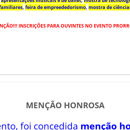
,
apresentações musicais e de ballet
,
mostra de tecnologi
familiares
,
feira de empreededorismo
,
mostra de ciência
NÇÃO!!! INSCRIÇÕES PARA OUVINTES NO EVENTO PRORR
MENÇÃO HONROSA
nto, foi concedida
menção h