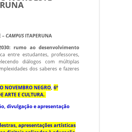
ERUNA
E –
CAMPUS
ITAPERUNA
 2030: rumo ao desenvolvimento
ca entre estudantes, professores,
lecendo diálogos com múltiplas
omplexidades dos saberes e fazeres
 DO NOVEMBRO NEGRO
,
6º
DE ARTE E CULTURA.
ão, divulgação e apresentação
estras, apresentações artísticas