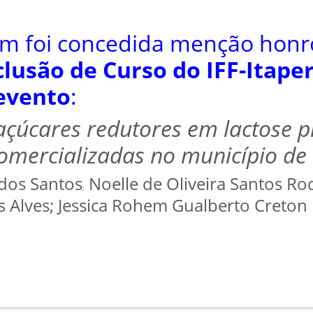
m foi concedida menção hon
lusão de Curso do IFF-Itape
evento
:
açúcares redutores em lactose 
omercializadas no município de I
 dos Santos
Noelle de Oliveira Santos Ro
;
as Alves; Jessica Rohem Gualberto Creton