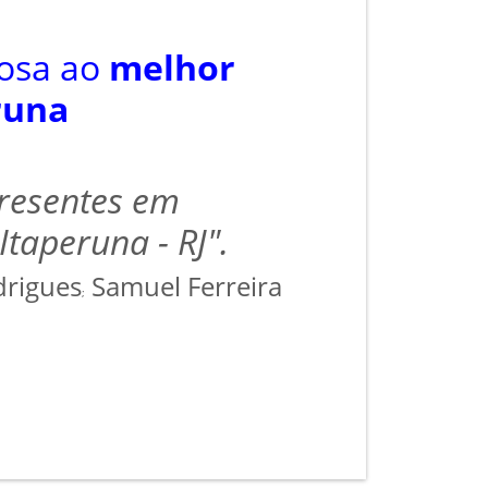
rosa ao
melhor
runa
presentes em
taperuna - RJ".
drigues
Samuel Ferreira
;