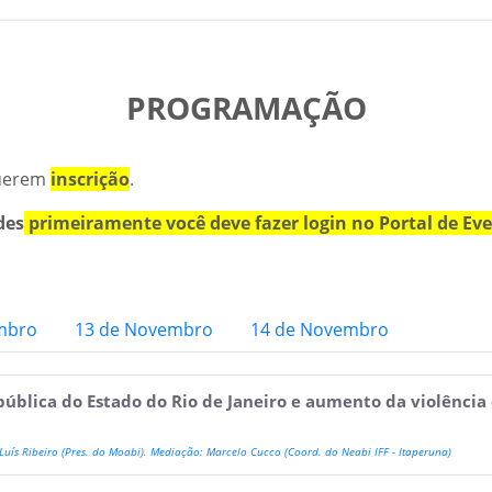
PROGRAMAÇÃO
querem
inscrição
.
des
primeiramente você deve fazer login no Portal de Ev
mbro
13 de Novembro
14 de Novembro
 pública do Estado do Rio de Janeiro e aumento da violênci
 Luís Ribeiro (Pres. do Moabi). Mediação: Marcelo Cucco (Coord. do Neabi IFF - Itaperuna)