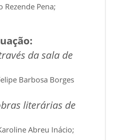
io Rezende Pena;
duação:
través da sala de
 Felipe Barbosa Borges
bras literárias de
Karoline Abreu Inácio;