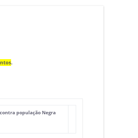
entos
.
a contra população Negra