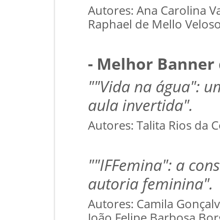
Autores: Ana Carolina V
Raphael de Mello Velos
- Melhor Banner
""Vida na água": um
aula invertida".
Autores: Talita Rios da 
""IFFemina": a cons
autoria feminina".
Autores: Camila Gonçalv
João Felipe Barbosa Bor