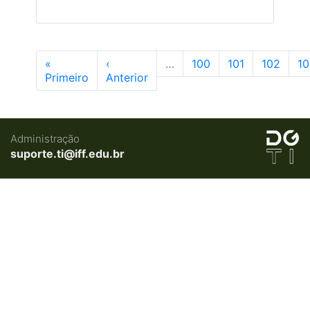
«
‹
…
100
101
102
1
Primeiro
Anterior
Administração
suporte.ti@iff.edu.br