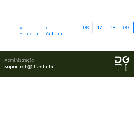
«
‹
…
96
97
98
99
Primeiro
Anterior
Administração
suporte.ti@iff.edu.br