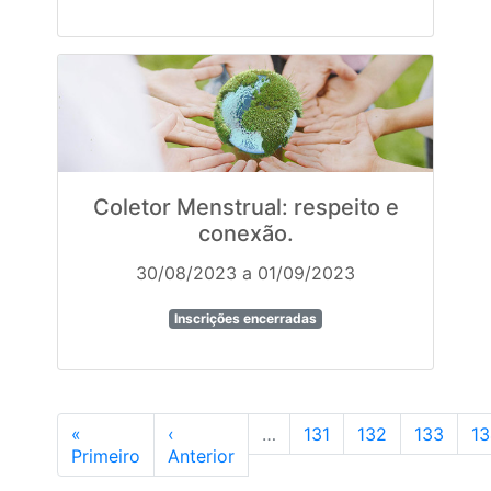
Coletor Menstrual: respeito e
conexão.
30/08/2023 a 01/09/2023
Inscrições encerradas
«
‹
…
131
132
133
1
Primeiro
Anterior