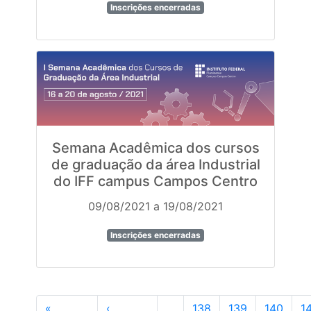
Inscrições encerradas
Semana Acadêmica dos cursos
de graduação da área Industrial
do IFF campus Campos Centro
09/08/2021 a 19/08/2021
Inscrições encerradas
«
‹
…
138
139
140
1