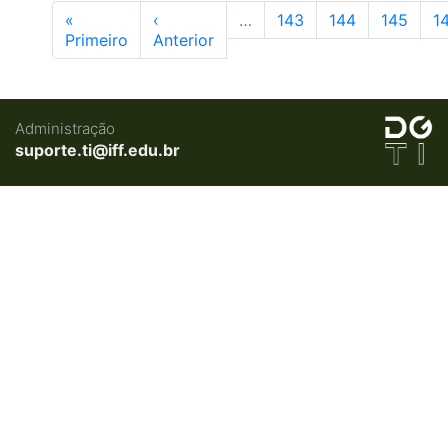
«
‹
…
143
144
145
1
Primeiro
Anterior
Administração
suporte.ti@iff.edu.br