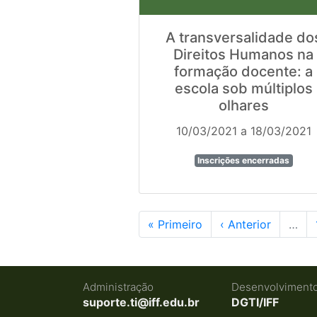
A transversalidade do
Direitos Humanos na
formação docente: a
escola sob múltiplos
olhares
10/03/2021 a 18/03/2021
Inscrições encerradas
« Primeiro
‹ Anterior
…
Administração
Desenvolviment
suporte.ti@iff.edu.br
DGTI/IFF