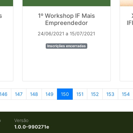
s
1º Workshop IF Mais
Empreendedor
I
24/06/2021 a 15/07/2021
Inscrições encerradas
146
147
148
149
150
151
152
153
154
o
Versão
1.0.0-990271e