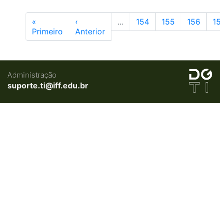
«
‹
…
154
155
156
1
Primeiro
Anterior
Administração
suporte.ti@iff.edu.br